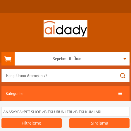
Sepetim
0
Ürün
Kategoriler
ANASAYFA
>
PET SHOP
>
BITKI ÜRÜNLERI
>
BITKI KUMLARI
Filtreleme
Sıralama