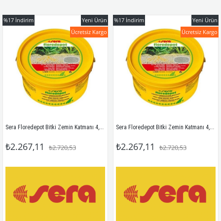
%17
İndirim
Yeni Ürün
%17
İndirim
Yeni Ürün
Ücretsiz Kargo
Ücretsiz Kargo
Sera Floredepot Bitki Zemin Katmanı 4,7Kg
Sera Floredepot Bitki Zemin Katmanı 4,7kg
₺2.267,11
₺2.267,11
₺2.720,53
₺2.720,53