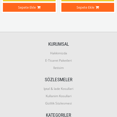
Sepete Ekle
Sepete Ekle
KURUMSAL
Hakkimizda
E-Ticaret Paketleri
Iletisim
SÖZLESMELER
Iptal & Iade Kosullari
Kullanim Kosullari
Gizlilik Sözlesmesi
KATEGORILER