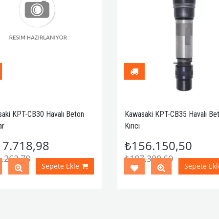
aki KPT-CB30 Havalı Beton
Kawasaki KPT-CB35 Havalı Be
ar
Kırıcı
17.718,98
₺156.150,50
.262,78
₺187.380,60
Sepete Ekle
Sepete Ekl