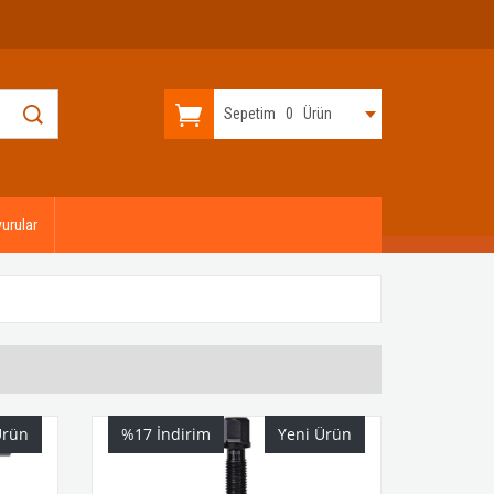
Sepetim
0
Ürün
urular
Ürün
%17
İndirim
Yeni Ürün