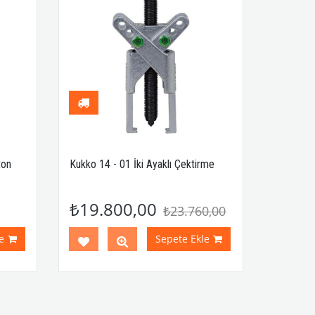
ton
Kukko 14 - 01 İki Ayaklı Çektirme
₺19.800,00
₺23.760,00
e
Sepete Ekle