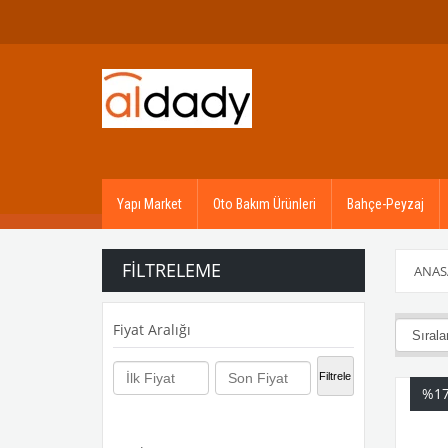
Yapı Market
Oto Bakım Ürünleri
Bahçe-Peyzaj
FILTRELEME
ANAS
Fiyat Aralığı
₺5.000,00 
Filtrele
%1
₺40.000,00