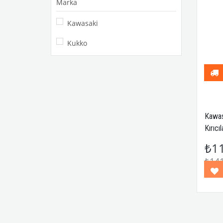
Marka
Kawasaki
Kukko
Kawas
Kırıcıl
₺1
₺141