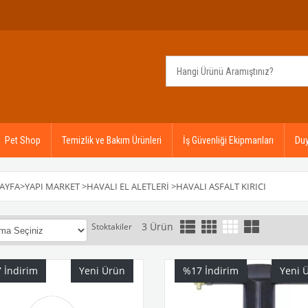
Pet Shop
Temizlik ve Bakım Ürünleri
İş Güvenliği Ekipmanları
Duy
AYFA
>
YAPI MARKET
>
HAVALI EL ALETLERI
>
HAVALI ASFALT KIRICI
3 Ürün
Stoktakiler
- ₺40.000,00
7
İndirim
Yeni Ürün
%17
İndirim
Yeni 
 üzerinde