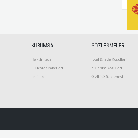
KURUMSAL
SÖZLESMELER
Hakkimizda
Iptal & Iade Kosullari
E-Ticaret Paketleri
Kullanim Kosullari
Iletisim
Gizlilik Sözlesmesi