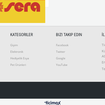
KATEGORILER
BIZI TAKIP EDIN
İ
T
Giyim
Facebook
Kü
Elektronik
Twitter
At
Hediyelik Esya
Google
E
Pet Ürünleri
YouTube
T