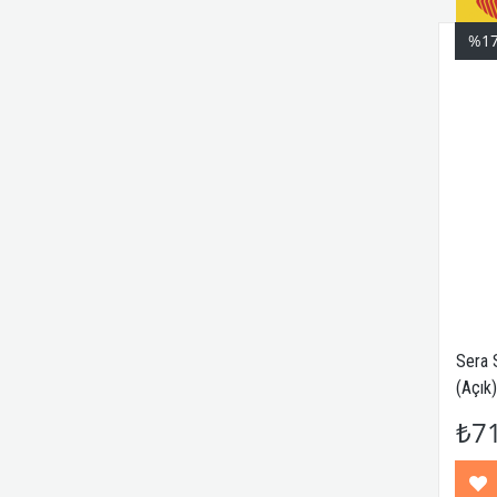
%1
Sera 
(Açık)
₺7