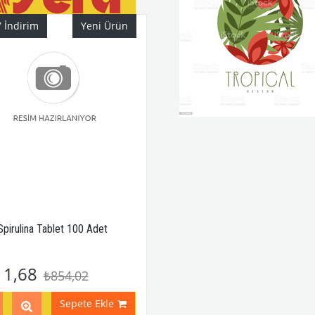
7
İndirim
Yeni Ürün
Spirulina Tablet 100 Adet
11,68
₺854,02
Sepete Ekle