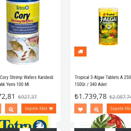
 Cory Shrimp Wafers Karidesli
Tropical 3-Algae Tablets A 250
alık Yemi 100 Ml
150Gr / 340 Adet
72,81
₺1.739,78
₺927,37
₺2.087,7
Sepete Ekle
Sepete Ekl