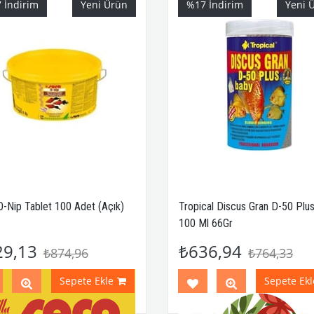
7
İndirim
Yeni Ürün
%17
İndirim
Yeni 
O-Nip Tablet 100 Adet (Açık)
Tropical Discus Gran D-50 Plu
100 Ml 66Gr
29,13
₺636,94
₺874,96
₺764,33
Sepete Ekle
Sepete Ekl