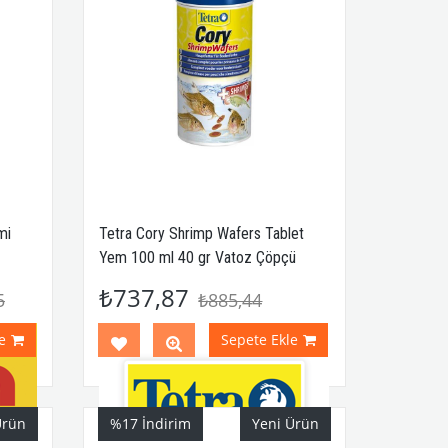
mi
Tetra Cory Shrimp Wafers Tablet
Yem 100 ml 40 gr Vatoz Çöpçü
Yemi
₺737,87
5
₺885,44
e
Sepete Ekle
Ürün
%17
İndirim
Yeni Ürün