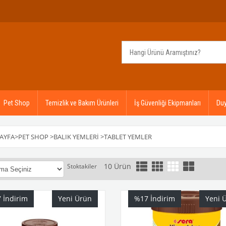
Pet Shop
Temizlik ve Bakım Ürünleri
İş Güvenliği Ekipmanları
Duy
AYFA
>
PET SHOP
>
BALIK YEMLERI
>
TABLET YEMLER
10 Ürün
Stoktakiler
₺1.000,00
7
İndirim
Yeni Ürün
%17
İndirim
Yeni 
- ₺5.000,00