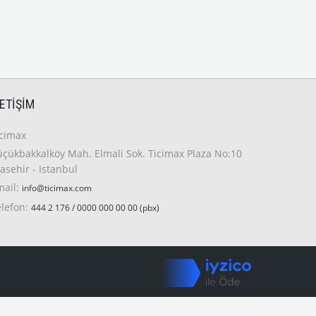
LETIŞIM
icimax
çükbakkalköy Mah. Elmali Sok. Ticimax Plaza No:10
asehir - Istanbul
mail:
info@ticimax.com
elefon:
444 2 176 / 0000 000 00 00 (pbx)