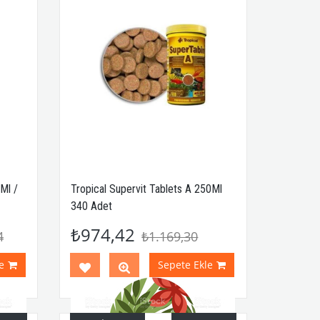
Ml /
Tropical Supervit Tablets A 250Ml
340 Adet
₺974,42
4
₺1.169,30
e
Sepete Ekle