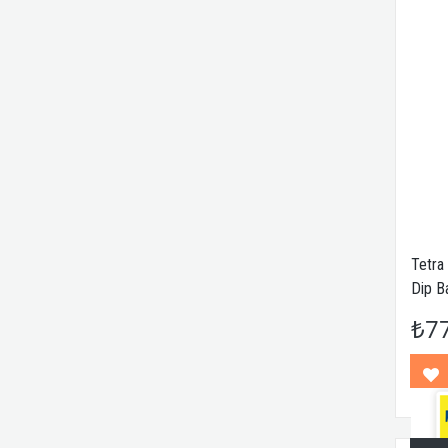
Tetra
Dip B
₺7