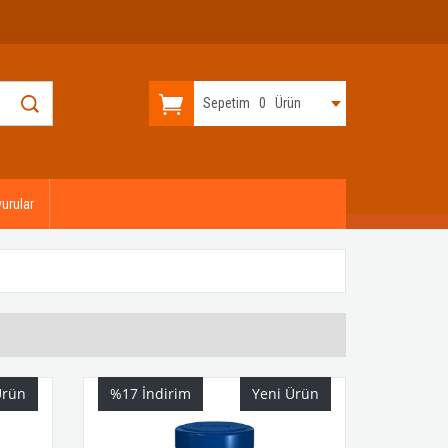
Sepetim
0
Ürün
urular
Ürün
%17
İndirim
Yeni Ürün