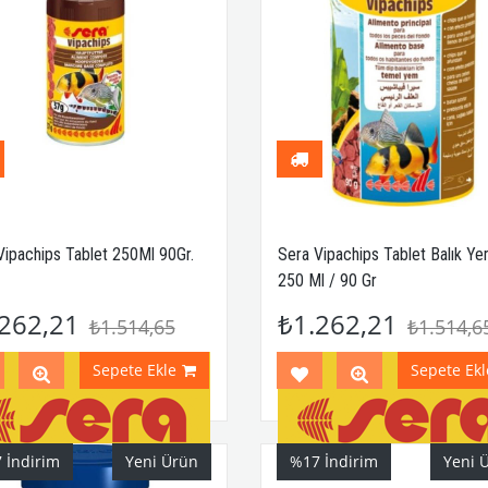
Vipachips Tablet 250Ml 90Gr.
Sera Vipachips Tablet Balık Ye
250 Ml / 90 Gr
262,21
₺1.262,21
₺1.514,65
₺1.514,6
Sepete Ekle
Sepete Ekl
7
İndirim
Yeni Ürün
%17
İndirim
Yeni 