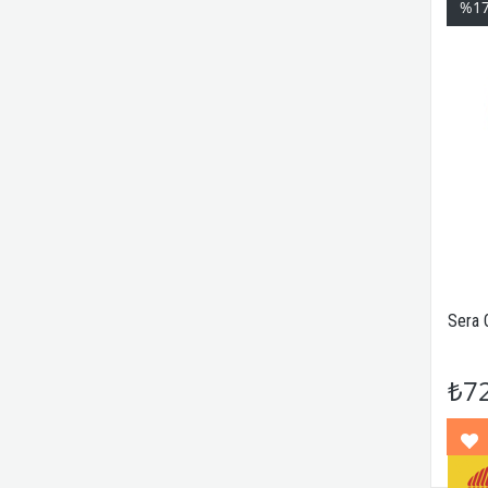
%1
Sera 
₺7