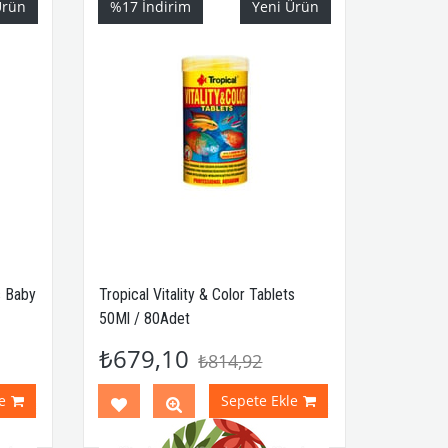
Ürün
%17
İndirim
Yeni Ürün
s Baby
Tropical Vitality & Color Tablets
50Ml / 80Adet
₺679,10
₺814,92
e
Sepete Ekle