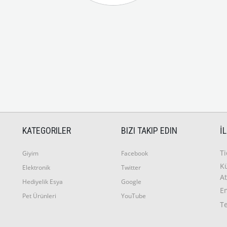
KATEGORILER
BIZI TAKIP EDIN
İ
T
Giyim
Facebook
Kü
Elektronik
Twitter
At
Hediyelik Esya
Google
E
Pet Ürünleri
YouTube
T