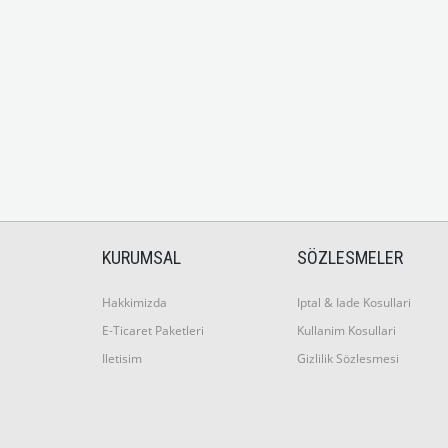
KURUMSAL
SÖZLESMELER
Hakkimizda
Iptal & Iade Kosullari
E-Ticaret Paketleri
Kullanim Kosullari
Iletisim
Gizlilik Sözlesmesi