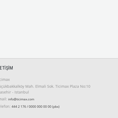
LETIŞIM
icimax
çükbakkalköy Mah. Elmali Sok. Ticimax Plaza No:10
asehir - Istanbul
mail:
info@ticimax.com
elefon:
444 2 176 / 0000 000 00 00 (pbx)