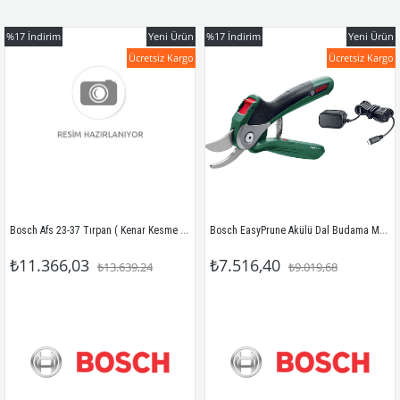
%17
İndirim
Yeni Ürün
%17
İndirim
Yeni Ürün
Ücretsiz Kargo
Ücretsiz Kargo
Bosch Afs 23-37 Tırpan ( Kenar Kesme Makinası)
Bosch EasyPrune Akülü Dal Budama Makası
₺11.366,03
₺7.516,40
₺13.639,24
₺9.019,68