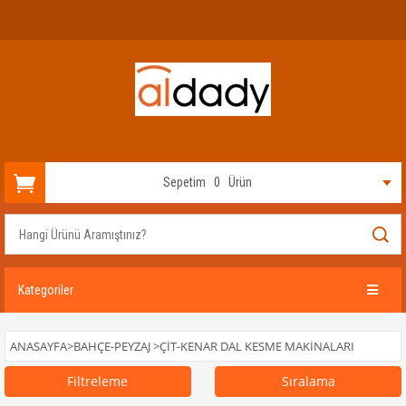
Sepetim
0
Ürün
Kategoriler
ANASAYFA
>
BAHÇE-PEYZAJ
>
ÇIT-KENAR DAL KESME MAKINALARI
Filtreleme
Sıralama