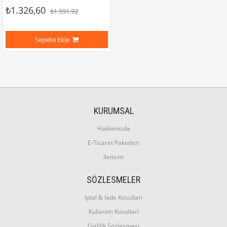
₺1.326,60
₺1.591,92
Sepete Ekle
KURUMSAL
Hakkimizda
E-Ticaret Paketleri
Iletisim
SÖZLESMELER
Iptal & Iade Kosullari
Kullanim Kosullari
Gizlilik Sözlesmesi