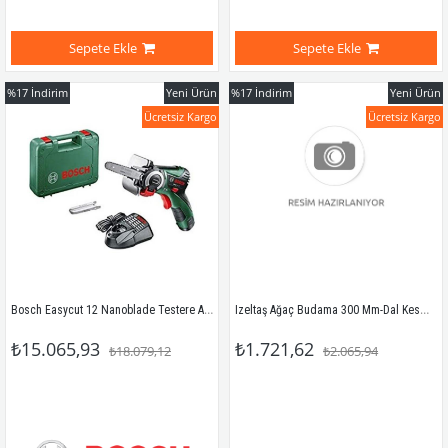
Sepete Ekle
Sepete Ekle
%17
İndirim
Yeni Ürün
%17
İndirim
Yeni Ürün
Ücretsiz Kargo
Ücretsiz Kargo
Bosch Easycut 12 Nanoblade Testere Akü-Şarj Cihazı (Tek akü)
Izeltaş Ağaç Budama 300 Mm-Dal Kesme Testeresi
₺15.065,93
₺1.721,62
₺18.079,12
₺2.065,94