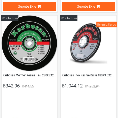
Sepete Ekle
Sepete Ekle
%17
İndirim
%17
İndirim
Ücretsiz Kargo
Karbosan Mermer Kesme Taşı 230X3X22 Mm
Karbosan Inox Kesme Diski 180X3.0X22.23 (10'Lu)
₺342,96
₺1.044,12
₺411,55
₺1.252,94