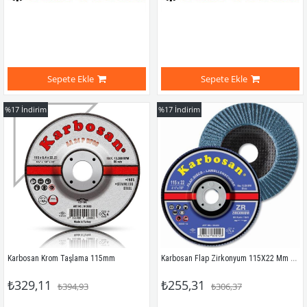
Sepete Ekle
Sepete Ekle
%17
İndirim
%17
İndirim
Karbosan Flap Zirkonyum 115X22 Mm 80 Kum
Karbosan Krom Taşlama 115mm
₺329,11
₺255,31
₺394,93
₺306,37