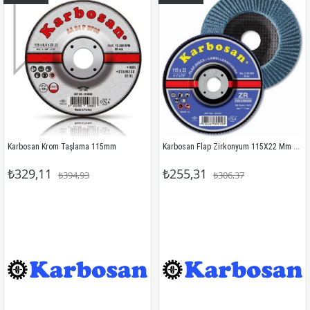
Karbosan Flap Zirkonyum 115X22 Mm 80 Kum
Karbosan Krom Taşlama 115mm
₺329,11
₺255,31
₺394,93
₺306,37