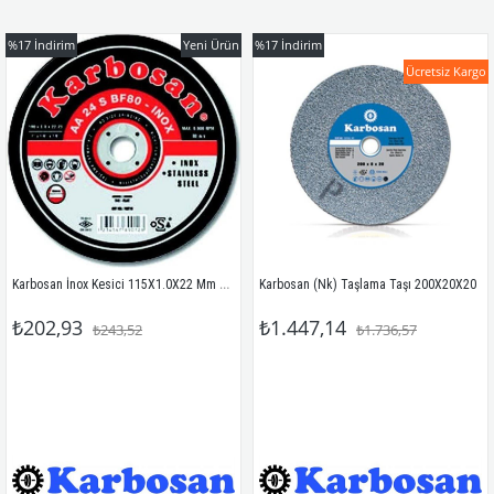
%17
İndirim
Yeni Ürün
%17
İndirim
Ücretsiz Kargo
Karbosan İnox Kesici 115X1.0X22 Mm Elektrikli Güç Kaynağı ile Paslanmaz Malzeme
Karbosan (Nk) Taşlama Taşı 200X20X20
₺202,93
₺1.447,14
₺243,52
₺1.736,57