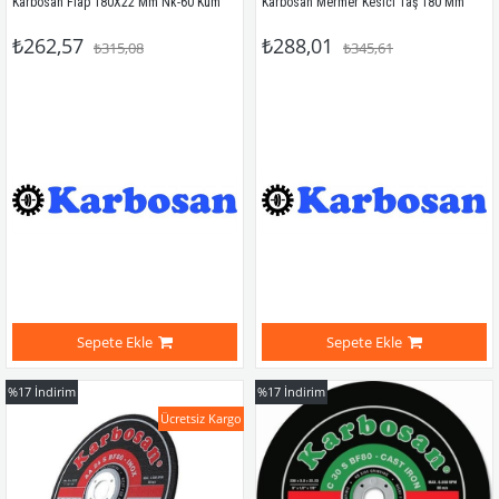
Karbosan Flap 180X22 Mm Nk-60 Kum
Karbosan Mermer Kesici Taş 180 Mm
₺262,57
₺288,01
₺315,08
₺345,61
Sepete Ekle
Sepete Ekle
%17
İndirim
%17
İndirim
Ücretsiz Kargo