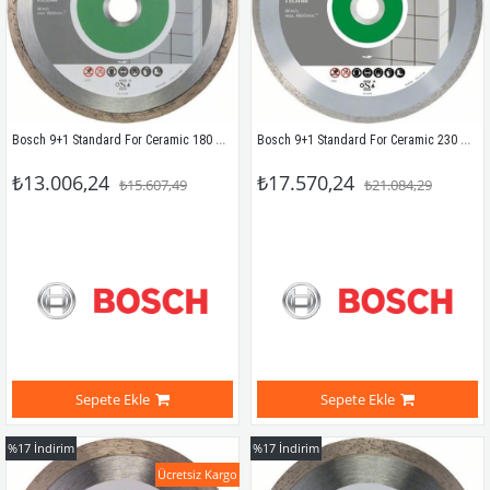
Bosch 9+1 Standard For Ceramic 180 Mm 2608603233
Bosch 9+1 Standard For Ceramic 230 Mm 2608603234
₺13.006,24
₺17.570,24
₺15.607,49
₺21.084,29
Sepete Ekle
Sepete Ekle
%17
İndirim
%17
İndirim
Ücretsiz Kargo