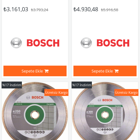
₺3.161,03
₺4.930,48
₺3.793,24
₺5.916,58
Sepete Ekle
Sepete Ekle
%17
İndirim
%17
İndirim
Ücretsiz Kargo
Ücretsiz Kargo