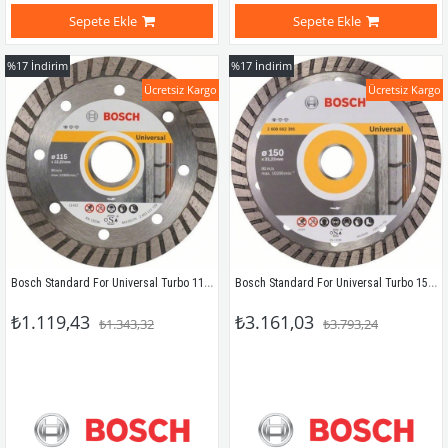
Sepete Ekle
Sepete Ekle
%17
İndirim
%17
İndirim
Ücretsiz Kargo
Ücretsiz Kargo
Bosch Standard For Universal Turbo 115 Mm 2608602393
Bosch Standard For Universal Turbo 150 Mm 2608602395
₺1.119,43
₺3.161,03
₺1.343,32
₺3.793,24