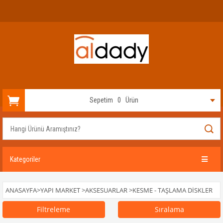
Sepetim
0
Ürün
Kategoriler
ANASAYFA
>
YAPI MARKET
>
AKSESUARLAR
>
KESME - TAŞLAMA DISKLER
Filtreleme
Sıralama