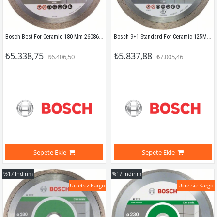
Bosch Best For Ceramic 180 Mm 2608602633
Bosch 9+1 Standard For Ceramic 125Mm 2608603232
₺5.338,75
₺5.837,88
₺6.406,50
₺7.005,46
Sepete Ekle
Sepete Ekle
%17
İndirim
%17
İndirim
Ücretsiz Kargo
Ücretsiz Kargo