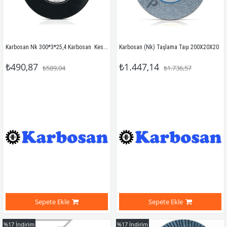
Karbosan Nk 300*3*25,4 Karbosan  Kesici Taş
Karbosan (Nk) Taşlama Taşı 200X20X20
₺490,87
₺1.447,14
₺589,04
₺1.736,57
Sepete Ekle
Sepete Ekle
%17
İndirim
%17
İndirim