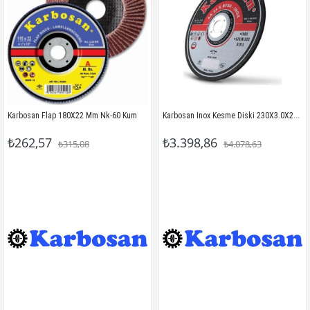
Karbosan Inox Kesme Diski 230X3.0X22.23 (10'Lu)
Karbosan Flap 180X22 Mm Nk-60 Kum
₺262,57
₺3.398,86
₺315,08
₺4.078,63