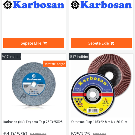
Sepete Ekle
Sepete Ekle
%17
İndirim
%17
İndirim
Ücretsiz Kargo
Karbosan (Nk) Taşlama Taşı 250X25X25
Karbosan Flap 115X22 Mm Nk-60 Kum
₺4.045,90
₺253,75
₺4.855,08
₺304,50