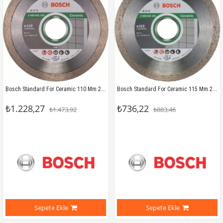
Bosch Standard For Ceramic 110 Mm 2608602535
Bosch Standard For Ceramic 115 Mm 2608602201
₺1.228,27
₺736,22
₺1.473,92
₺883,46
Sepete Ekle
Sepete Ekle