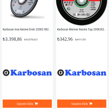
Karbosan Inox Kesme Diski 230X3.0X22.23 (10'Lu)
Karbosan Mermer Kesme Taşı 230X3X22 Mm
₺3.398,86
₺342,96
₺4.078,63
₺411,55
Sepete Ekle
Sepete Ekle