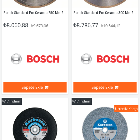
Bosch Standard For Ceramic 250 Mm 2608602539
Bosch Standard For Ceramic 300 Mm 2608602540
₺8.060,88
₺8.786,77
₺9.673,06
₺10.544,12
Sepete Ekle
Sepete Ekle
%17
İndirim
%17
İndirim
Ücretsiz Kargo