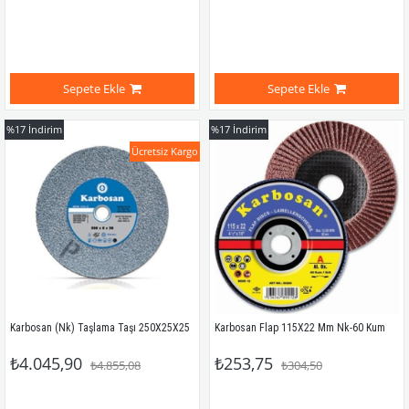
Sepete Ekle
Sepete Ekle
%17
İndirim
%17
İndirim
Ücretsiz Kargo
Karbosan (Nk) Taşlama Taşı 250X25X25
Karbosan Flap 115X22 Mm Nk-60 Kum
₺4.045,90
₺253,75
₺4.855,08
₺304,50