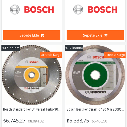
Sepete Ekle
Sepete Ekle
%17
İndirim
%17
İndirim
Ücretsiz Kargo
Ücretsiz Kargo
Bosch Standard For Universal Turbo 300 Mm 2608602696
Bosch Best For Ceramic 180 Mm 2608602635
₺6.745,27
₺5.338,75
₺8.094,32
₺6.406,50