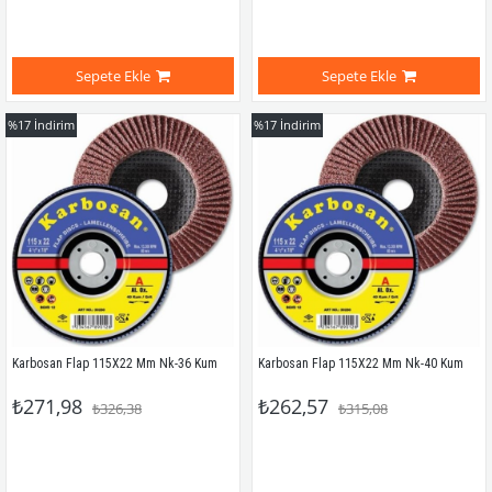
Sepete Ekle
Sepete Ekle
%17
İndirim
%17
İndirim
Karbosan Flap 115X22 Mm Nk-36 Kum
Karbosan Flap 115X22 Mm Nk-40 Kum
₺271,98
₺262,57
₺326,38
₺315,08