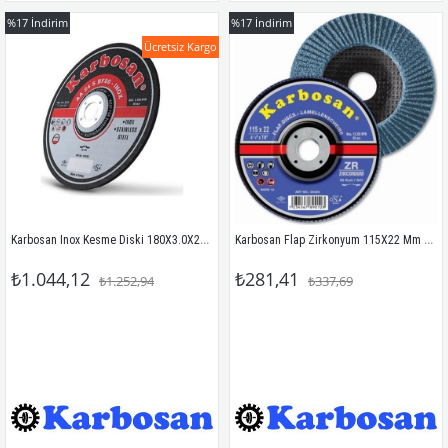
%17
İndirim
%17
İndirim
Ücretsiz Kargo
Karbosan Inox Kesme Diski 180X3.0X22.23 (10'Lu)
Karbosan Flap Zirkonyum 115X22 Mm 100 Kum
₺1.044,12
₺281,41
₺1.252,94
₺337,69