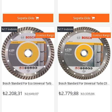
Sepete Ekle
Sepete Ekle
%17
İndirim
%17
İndirim
Ücretsiz Kargo
Ücretsiz Kargo
Bosch Standard For Eco Universal Turbo 180 Mm 2608615038
Bosch Standard For Universal Turbo 230 Mm 2608602397
₺2.208,31
₺2.779,88
₺2.649,97
₺3.335,86