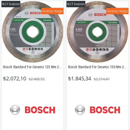
%17
İndirim
%17
İndirim
Ücretsiz Kargo
Ücretsiz Kargo
Bosch Standard For Ceramic 125 Mm 2608602202
Bosch Standard For Ceramic 150 Mm 2608602203
₺2.072,10
₺1.845,34
₺2.486,52
₺2.214,41