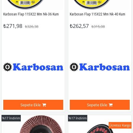
Karbosan Flap 115X22 Mm Nk-36 Kum
Karbosan Flap 115X22 Mm Nk-40 Kum
₺271,98
₺262,57
₺326,38
₺315,08
Sepete Ekle
Sepete Ekle
%17
İndirim
%17
İndirim
Ücretsiz Kargo