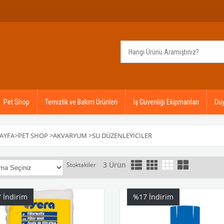
Pet Shop
Temizlik ve Bakım Ürünleri
İş Güvenliği Ekipmanları
Duy
AYFA
>
PET SHOP
>
AKVARYUM
>
SU DÜZENLEYICILER
3 Ürün
Stoktakiler
- ₺5.000,00
7
İndirim
%17
İndirim