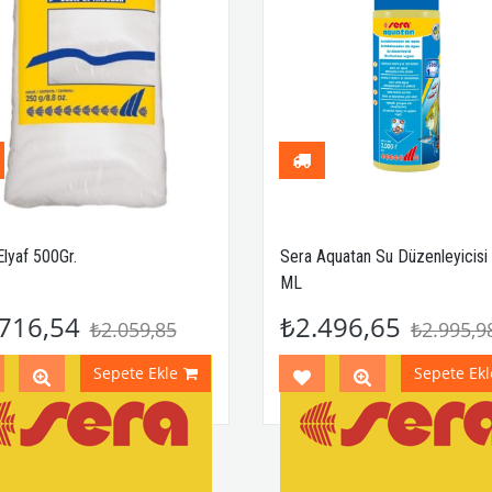
Elyaf 500Gr.
Sera Aquatan Su Düzenleyicisi
ML
716,54
₺2.496,65
₺2.059,85
₺2.995,9
Sepete Ekle
Sepete Ekl