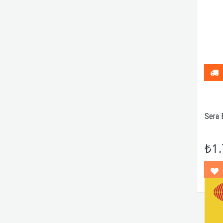
Sera 
₺1.