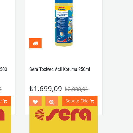
 500
Sera Toxivec Acil Koruma 250ml
₺1.699,09
8
₺2.038,91
e
Sepete Ekle