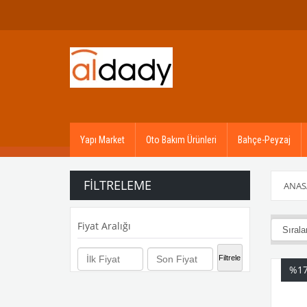
Yapı Market
Oto Bakım Ürünleri
Bahçe-Peyzaj
FILTRELEME
ANAS
Fiyat Aralığı
₺1.000,00 
Filtrele
%1