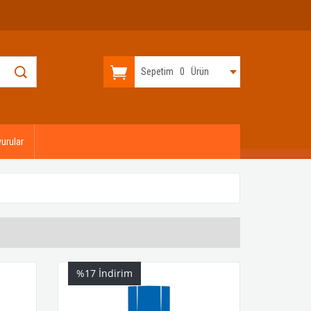
Sepetim
0
Ürün
urular
%17
İndirim